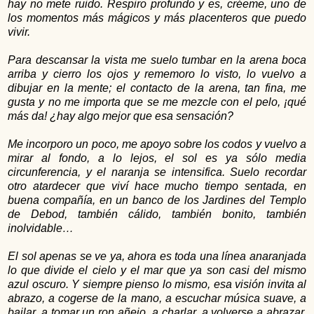
hay no mete ruido. Respiro profundo y es, créeme, uno de
los momentos más mágicos y más placenteros que puedo
vivir.
Para descansar la vista me suelo tumbar en la arena boca
arriba y cierro los ojos y rememoro lo visto, lo vuelvo a
dibujar en la mente; el contacto de la arena, tan fina, me
gusta y no me importa que se me mezcle con el pelo, ¡qué
más da! ¿hay algo mejor que esa sensación?
Me incorporo un poco, me apoyo sobre los codos y vuelvo a
mirar al fondo, a lo lejos, el sol es ya sólo media
circunferencia, y el naranja se intensifica. Suelo recordar
otro atardecer que viví hace mucho tiempo sentada, en
buena compañía, en un banco de los Jardines del Templo
de Debod, también cálido, también bonito, también
inolvidable…
El sol apenas se ve ya, ahora es toda una línea anaranjada
lo que divide el cielo y el mar que ya son casi del mismo
azul oscuro. Y siempre pienso lo mismo, esa visión invita al
abrazo, a cogerse de la mano, a escuchar música suave, a
bailar, a tomar un ron añejo, a charlar, a volverse a abrazar,