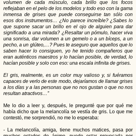
volumen de cada músculo, cada brillo que los focos
reflejaban en el pelo de los modelos y todo eso con la gama
inmensa de grises que puede conseguirse tan sólo con
esos dos instrumentos… ¿No parece increíble? ¿Sabes lo
que supone sacar un brillo en el ojo de alguien para dar
significado a una mirada? ¿Resaltar un pómulo, hacer viva
una sonrisa, dar volumen a un gemelo o a un bíceps, a un
pecho, a un glúteo,…? Pues te aseguro que aquellos que lo
saben hacer lo consiguen, yo he tenido compañeros que
eran auténticos maestros y lo hacían posible, de verdad, lo
hacían posible y solo con eso: una escala infinita de grises.
El gris, realmente, es un color muy valioso y, si fuéramos
capaces de verlo de este modo, dejaríamos de llamar grises
a los días y a las personas que no nos gustan o que no nos
resultan atractivos…”
Me lo dio a leer y, después, le pregunté que por qué me
había dicho que la melancolía se vestía de gris. Lo que me
contestó, me sorprendió, no me lo esperaba:
- La melancolía, amiga, tiene muchos matices, pasa por
muchos estados de ánimo, puede estar provocada por