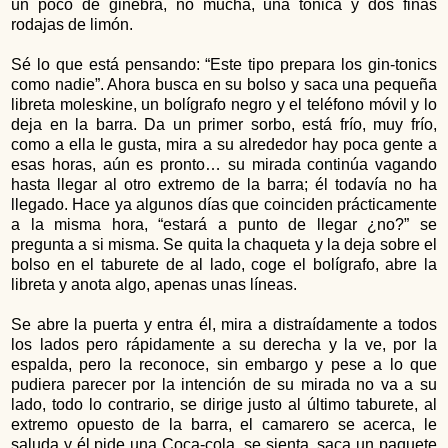
un poco de ginebra, no mucha, una tónica y dos finas
rodajas de limón.
Sé lo que está pensando: “Este tipo prepara los gin-tonics
como nadie”. Ahora busca en su bolso y saca una pequeña
libreta moleskine, un bolígrafo negro y el teléfono móvil y lo
deja en la barra. Da un primer sorbo, está frío, muy frío,
como a ella le gusta, mira a su alrededor hay poca gente a
esas horas, aún es pronto… su mirada continúa vagando
hasta llegar al otro extremo de la barra; él todavía no ha
llegado. Hace ya algunos días que coinciden prácticamente
a la misma hora, “estará a punto de llegar ¿no?” se
pregunta a si misma. Se quita la chaqueta y la deja sobre el
bolso en el taburete de al lado, coge el bolígrafo, abre la
libreta y anota algo, apenas unas líneas.
Se abre la puerta y entra él, mira a distraídamente a todos
los lados pero rápidamente a su derecha y la ve, por la
espalda, pero la reconoce, sin embargo y pese a lo que
pudiera parecer por la intención de su mirada no va a su
lado, todo lo contrario, se dirige justo al último taburete, al
extremo opuesto de la barra, el camarero se acerca, le
saluda y él pide una Coca-cola, se sienta, saca un paquete