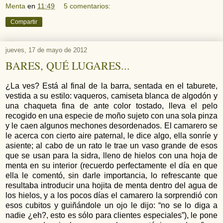
Menta
en
11:49
5 comentarios:
Compartir
jueves, 17 de mayo de 2012
BARES, QUÉ LUGARES...
¿La ves? Está al final de la barra, sentada en el taburete,
vestida a su estilo: vaqueros, camiseta blanca de algodón y
una chaqueta fina de ante color tostado, lleva el pelo
recogido en una especie de moño sujeto con una sola pinza
y le caen algunos mechones desordenados. El camarero se
le acerca con cierto aire paternal, le dice algo, ella sonríe y
asiente; al cabo de un rato le trae un vaso grande de esos
que se usan para la sidra, lleno de hielos con una hoja de
menta en su interior (recuerdo perfectamente el día en que
ella le comentó, sin darle importancia, lo refrescante que
resultaba introducir una hojita de menta dentro del agua de
los hielos, y a los pocos días el camarero la sorprendió con
esos cubitos y guiñándole un ojo le dijo: “no se lo diga a
nadie ¿eh?, esto es sólo para clientes especiales”), le pone