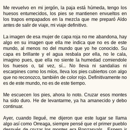
Me revuelvo en mi jergón, la paja está húmeda, tengo los
huesos entumecidos, los pies se mantienen envueltos en
los trapos empapados en la mezcla que me preparó Aldo
antes de salir de viaje, mi viaje definitivo.
La imagen de esa mujer de capa roja no me abandona, hay
algo en su imagen que ella me indica que no es de este
mundo, al menos no del mundo que yo he conocido. Su
capa es brillante y el agua resbala por ella, no le cala,
imagino pues, que ella no siente la humedad comiendole
los huesos o, tal vez, sí... No lleva ni sandalias ni
escarpines como los míos, lleva los pies cubiertos con algo
que no reconozco, también de color rojo. Definitivamente no
es de este mundo, no es de este tiempo.
Me escuecen los pies, ahora lo noto. Cruzar esos montes
ha sido duro. He de levantarme, ya ha amanecido y debo
continuar.
Ayer, cuando llegué, me dijeron que este lugar se llama
algo así como Orreaga, siempre pensé que el primer pueblo
después de cruzar los montes era Ronzasvals. Espero ir